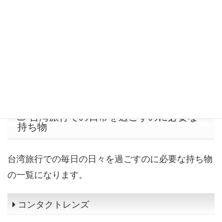
相手に伝えることができます。筆記用具の詳細につ
いては、以下のページで解説しています。
関連記事：台湾の入国カード記入にも役立つ
筆記用具
台湾旅行での日常を過ごすのに必要な
持ち物
台湾旅行での毎日の日々を過ごすのに必要な持ち物
の一覧になります。
コンタクトレンズ