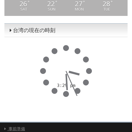
26
22
27
28
°
°
°
°
SAT
SUN
MON
TUE
台湾の現在の時刻
事前準備