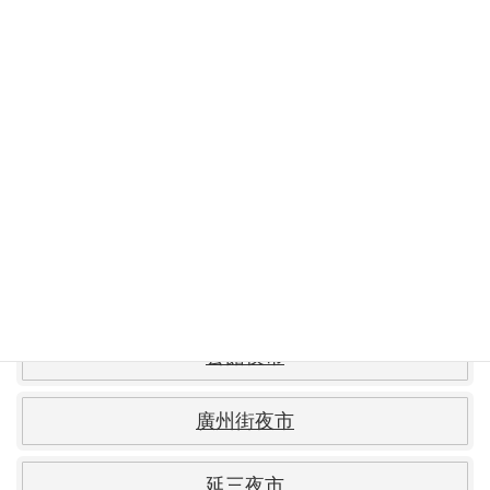
寧夏路夜市
華西街観光夜市
遼寧街夜市
雙城街夜市
南機場夜市
公館夜市
廣州街夜市
延三夜市