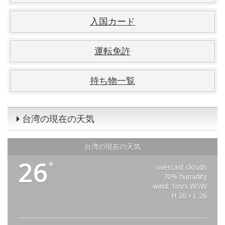
入国カード
運転免許
持ち物一覧
台湾の現在の天気
台湾の現在の天気
26
°
overcast clouds
70% humidity
wind: 1m/s WSW
H 26 • L 26