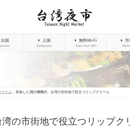
出国
入国
無料Wi-Fi
市
parture
Immigration
Taipei Free WiFi
Marke
クリーム
乾燥した飛行機機内、台湾の市街地で役立つリップクリーム