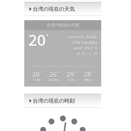
台湾の現在の天気
台湾の現在の天気
20
°
overcast clouds
95% humidity
wind: 2m/s E
H 20 • L 20
20
26
29
28
°
°
°
°
SUN
MON
TUE
WED
台湾の現在の時刻