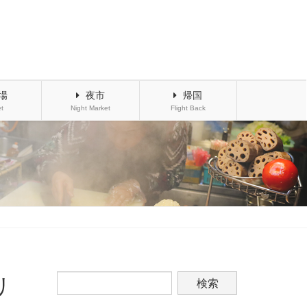
場
夜市
帰国
t
Night Market
Flight Back