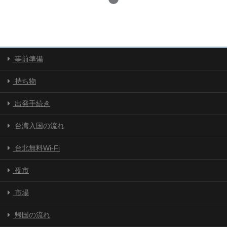
事前準備
持ち物
出発手続き
台湾入国の流れ
台北無料Wi-Fi
夜市
市場
帰国の流れ