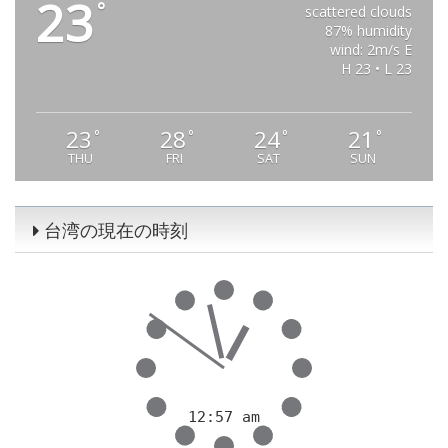
23
°
scattered clouds
87% humidity
wind: 2m/s E
H 23 • L 23
23
28
24
21
°
°
°
°
THU
FRI
SAT
SUN
台湾の現在の時刻