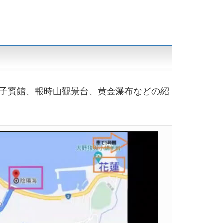
子賓館、報時山觀景台、黄金瀑布などの紹