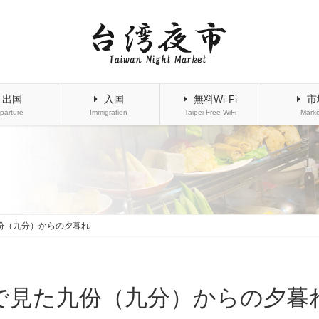
出国
入国
無料Wi-Fi
市
parture
Immigration
Taipei Free WiFi
Marke
份（九分）からの夕暮れ
で見た九份（九分）からの夕暮