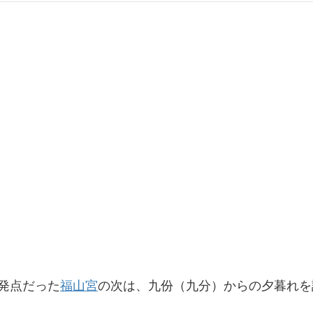
発点だった
福山宮
の次は、九份（九分）からの夕暮れを