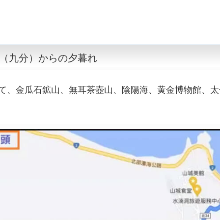
（九分）からの夕暮れ
て、金瓜石鉱山、無耳茶壺山、陰陽海、黄金博物館、太