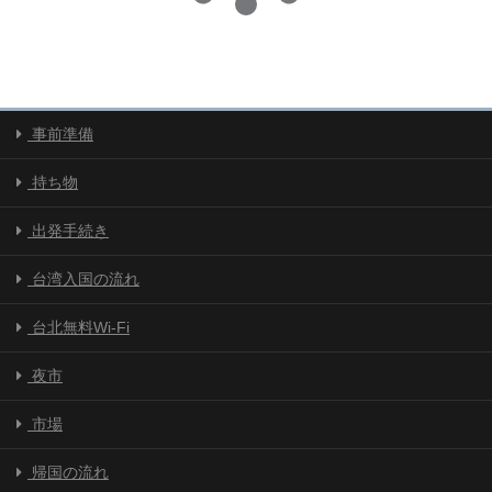
事前準備
持ち物
出発手続き
台湾入国の流れ
台北無料Wi-Fi
夜市
市場
帰国の流れ