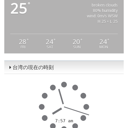
25
°
broken clouds
80% humidity
wind: 0m/s WSW
H 25 • L 25
28
24
20
24
°
°
°
°
FRI
SAT
SUN
MON
台湾の現在の時刻