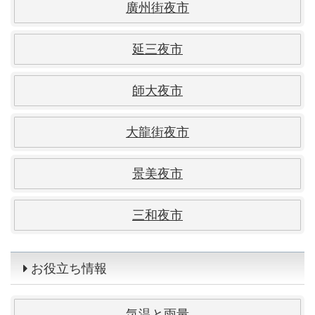
廣州街夜市
延三夜市
師大夜市
大龍街夜市
景美夜市
三和夜市
お役立ち情報
気温と雨量