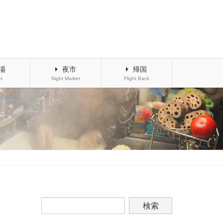
場
夜市
帰国
t
Night Market
Flight Back