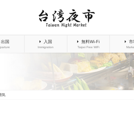
出国
入国
無料Wi-Fi
市
parture
Immigration
Taipei Free WiFi
Marke
囲気