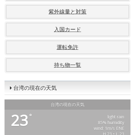
紫外線量と対策
入国カード
運転免許
持ち物一覧
台湾の現在の天気
台湾の現在の天気
23
°
light rain
85% humidity
wind: 1m/s ENE
H 23 • L 23