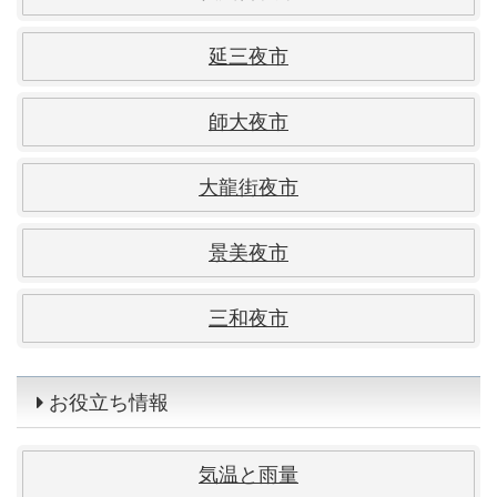
延三夜市
師大夜市
大龍街夜市
景美夜市
三和夜市
お役立ち情報
気温と雨量