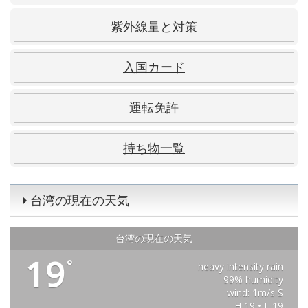
紫外線量と対策
入国カード
運転免許
持ち物一覧
台湾の現在の天気
台湾の現在の天気
19
°
heavy intensity rain
99% humidity
wind: 1m/s S
H 19 • L 19