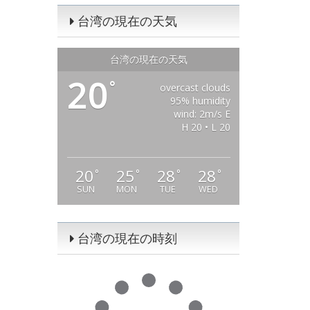
台湾の現在の天気
台湾の現在の天気
20
°
overcast clouds
95% humidity
wind: 2m/s E
H 20 • L 20
20
25
28
28
°
°
°
°
SUN
MON
TUE
WED
台湾の現在の時刻