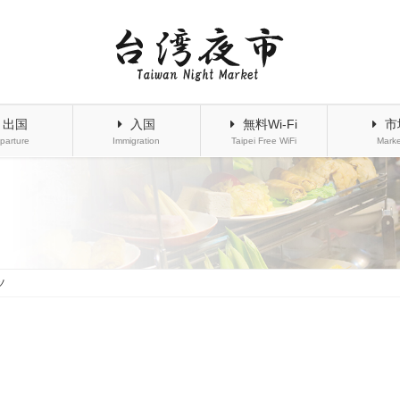
出国
入国
無料Wi-Fi
市
parture
Immigration
Taipei Free WiFi
Marke
ツ