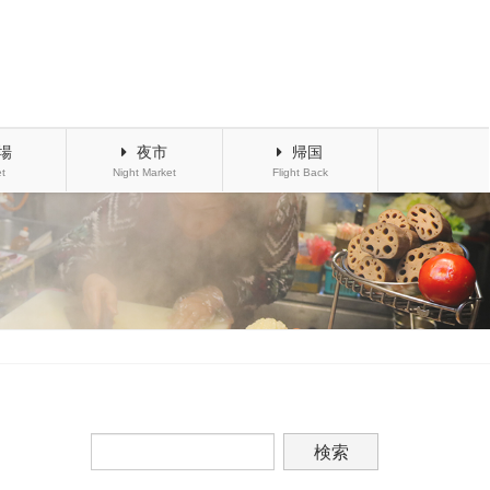
場
夜市
帰国
t
Night Market
Flight Back