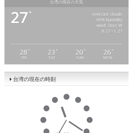
台湾の現在の天気
27
°
overcast clouds
69% humidity
wind: 2m/s W
H 27 • L 27
28
23
20
26
°
°
°
°
FRI
SAT
SUN
MON
台湾の現在の時刻