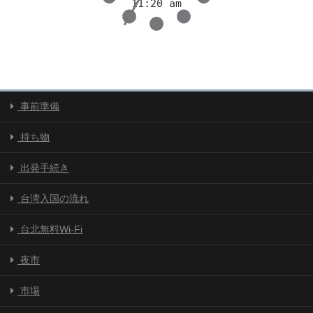
事前準備
持ち物
出発手続き
台湾入国の流れ
台北無料Wi-Fi
夜市
市場