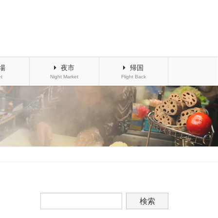
場
夜市
帰国
t
Night Market
Flight Back