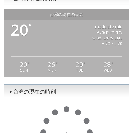
台湾の現在の天気
20
°
moderate rain
95% humidity
wind: 2m/s ENE
H 20 • L 20
20
26
29
28
°
°
°
°
SUN
MON
TUE
WED
台湾の現在の時刻