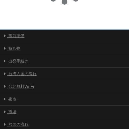
事前準備
持ち物
出発手続き
台湾入国の流れ
台北無料Wi-Fi
夜市
市場
帰国の流れ