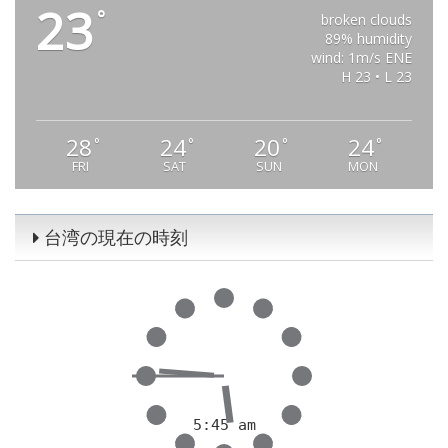
23
°
broken clouds
89% humidity
wind: 1m/s ENE
H 23 • L 23
28
24
20
24
°
°
°
°
FRI
SAT
SUN
MON
台湾の現在の時刻