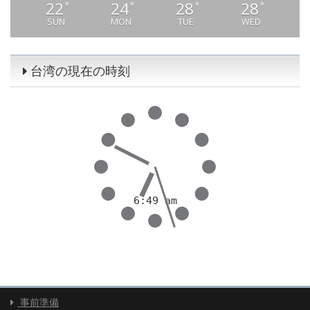
22
24
28
28
°
°
°
°
SUN
MON
TUE
WED
台湾の現在の時刻
事前準備