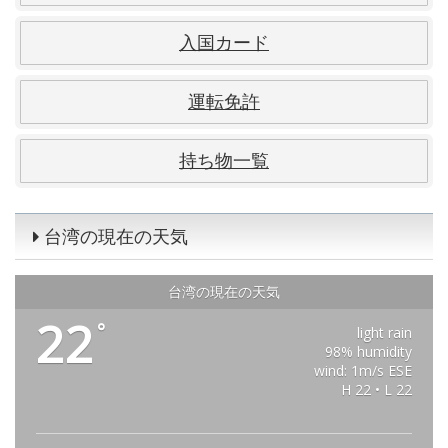
入国カード
運転免許
持ち物一覧
台湾の現在の天気
台湾の現在の天気
22
°
light rain
98% humidity
wind: 1m/s ESE
H 22 • L 22