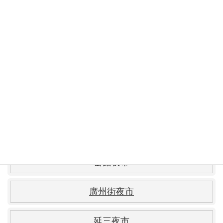
寧夏路夜市
華西街観光夜市
遼寧街夜市
雙城街夜市
南機場夜市
公館夜市
廣州街夜市
延三夜市