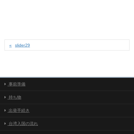
slider29
事前準備
持ち物
出発手続き
台湾入国の流れ