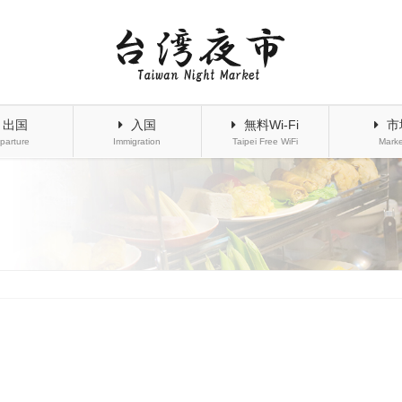
出国
入国
無料Wi-Fi
市
parture
Immigration
Taipei Free WiFi
Marke