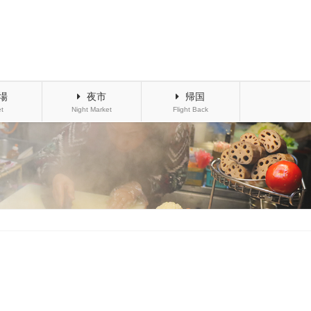
場
夜市
帰国
t
Night Market
Flight Back