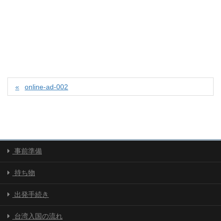
online-ad-002
事前準備
持ち物
出発手続き
台湾入国の流れ